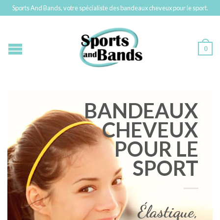
Sports And Bands, votre spécialiste des bandeaux cheveux pour le sport.
0
BANDEAUX
CHEVEUX
POUR LE
SPORT
Élastique,