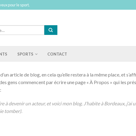
eux pour le sport.
NTS
SPORTS
CONTACT
d’un article de blog, en cela qu’elle restera à la même place, et s’a
 des gens commencent par écrire une page « À Propos » qui les prése
:
e à devenir un acteur, et voici mon blog. J’habite à Bordeaux, j’ai u
ie tomber).