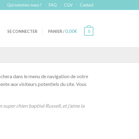
Qui sommes-nous ?
FAQ
CGV
Contact
0,00
€
SE CONNECTER
PANIER
/
0
ffichera dans le menu de navigation de votre
nte aux visiteurs potentiels du site. Vous
n super chien baptisé Russell, et j’aime la